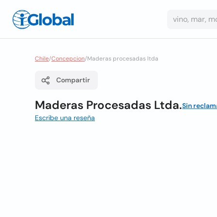
Chile
/
Concepcion
/
Maderas procesadas ltda
Compartir
Maderas Procesadas Ltda.
Sin reclam
Escribe una reseña