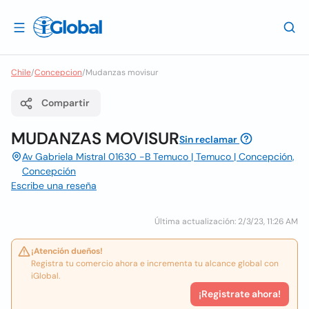
Chile
/
Concepcion
/
Mudanzas movisur
Compartir
MUDANZAS MOVISUR
Sin reclamar
Av Gabriela Mistral 01630 -B Temuco | Temuco | Concepción,
Concepción
Escribe una reseña
Última actualización: 2/3/23, 11:26 AM
¡Atención dueños!
Registra tu comercio ahora e incrementa tu alcance global con
iGlobal.
¡Registrate ahora!