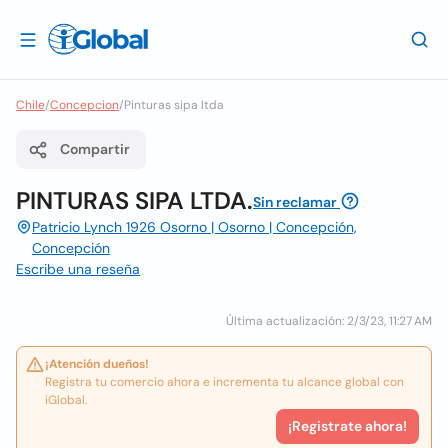
Chile
/
Concepcion
/
Pinturas sipa ltda
Compartir
PINTURAS SIPA LTDA.
Sin reclamar
Patricio Lynch 1926 Osorno | Osorno | Concepción,
Concepción
Escribe una reseña
Última actualización: 2/3/23, 11:27 AM
¡Atención dueños!
Registra tu comercio ahora e incrementa tu alcance global con
iGlobal.
¡Registrate ahora!