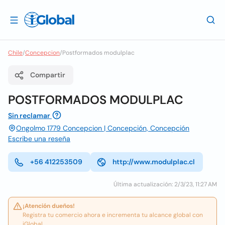
Chile
/
Concepcion
/
Postformados modulplac
Compartir
POSTFORMADOS MODULPLAC
Sin reclamar
Ongolmo 1779 Concepcion | Concepción, Concepción
Escribe una reseña
+56 412253509
http://www.modulplac.cl
Última actualización: 2/3/23, 11:27 AM
¡Atención dueños!
Registra tu comercio ahora e incrementa tu alcance global con
iGlobal.