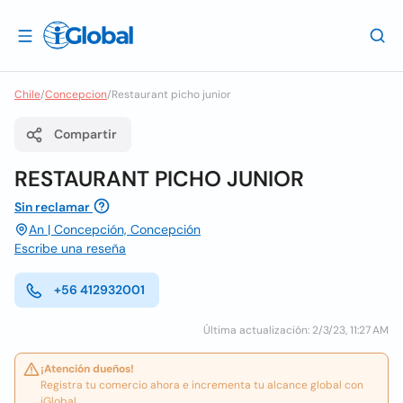
Chile
/
Concepcion
/
Restaurant picho junior
Compartir
RESTAURANT PICHO JUNIOR
Sin reclamar
An | Concepción, Concepción
Escribe una reseña
+56 412932001
Última actualización: 2/3/23, 11:27 AM
¡Atención dueños!
Registra tu comercio ahora e incrementa tu alcance global con
iGlobal.