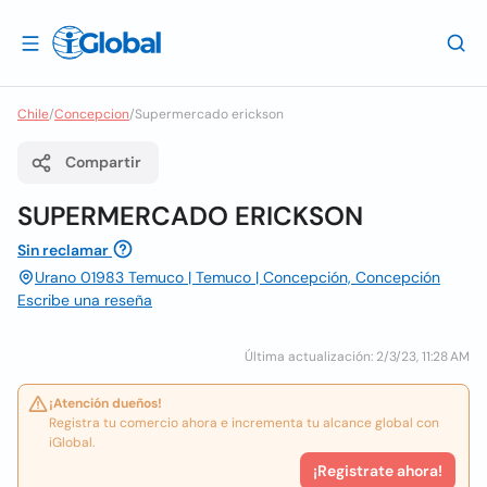
Chile
/
Concepcion
/
Supermercado erickson
Compartir
SUPERMERCADO ERICKSON
Sin reclamar
Urano 01983 Temuco | Temuco | Concepción, Concepción
Escribe una reseña
Última actualización: 2/3/23, 11:28 AM
¡Atención dueños!
Registra tu comercio ahora e incrementa tu alcance global con
iGlobal.
¡Registrate ahora!