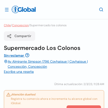
Chile
/
Concepcion
/
Supermercado los colonos
Compartir
Supermercado Los Colonos
Sin reclamar
Av Almirante Simpson 1796 Coyhaique | Coyhaique |
Concepción, Concepción
Escribe una reseña
Última actualización: 2/3/23, 11:28 AM
¡Atención dueños!
Registra tu comercio ahora e incrementa tu alcance global con
iGlobal.