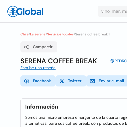
Chile
/
La serena
/
Servicios locales
/
Serena coffee break 1
Compartir
SERENA COFFEE BREAK
PEDRO 
Escribe una reseña
Facebook
Twitter
Enviar e-mail
Información
Somos una micro empresa emergente de la cuarta región
alternativas, para sus coffee break, con productos de l