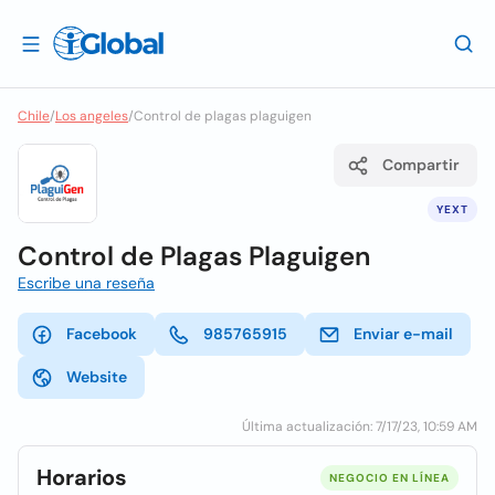
Chile
/
Los angeles
/
Control de plagas plaguigen
Compartir
YEXT
Control de Plagas Plaguigen
Escribe una reseña
Facebook
985765915
Enviar e-mail
Website
Última actualización: 7/17/23, 10:59 AM
Horarios
NEGOCIO EN LÍNEA