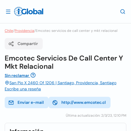
Chile
/
Providencia
/
Emcotec servicios de call center y mkt relacional
Compartir
Emcotec Servicios De Call Center Y
Mkt Relacional
Sin reclamar
San Pio X 2460 Of 1206 | Santiago, Providencia, Santiago
Escribe una reseña
Enviar e-mail
http://www.emcotec.cl
Última actualización: 2/3/23, 12:10 PM