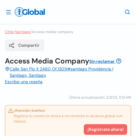
Chile
/
Santiago
/
Access media company
Compartir
Access Media Company
Sin reclamar
Calle San Pío X 2460 Of.1309#santiago Providencia |
Santiago, Santiago
Escribe una reseña
Última actualización: 2/3/23, 11:31 AM
¡Atención dueños!
Registra tu comercio ahora e incrementa tu alcance global con
iGlobal.
¡Registrate ahora!