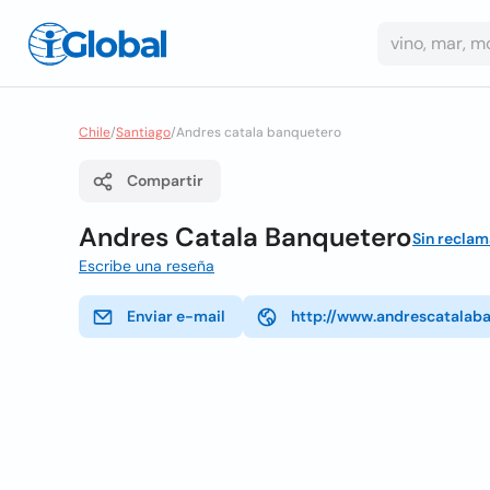
Chile
/
Santiago
/
Andres catala banquetero
Compartir
Andres Catala Banquetero
Sin reclam
Escribe una reseña
Enviar e-mail
http://www.andrescatalaba