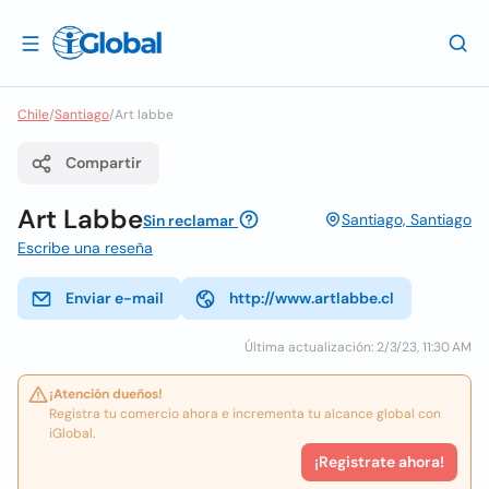
Chile
/
Santiago
/
Art labbe
Compartir
Art Labbe
Santiago, Santiago
Sin reclamar
Escribe una reseña
Enviar e-mail
http://www.artlabbe.cl
Última actualización: 2/3/23, 11:30 AM
¡Atención dueños!
Registra tu comercio ahora e incrementa tu alcance global con
iGlobal.
¡Registrate ahora!