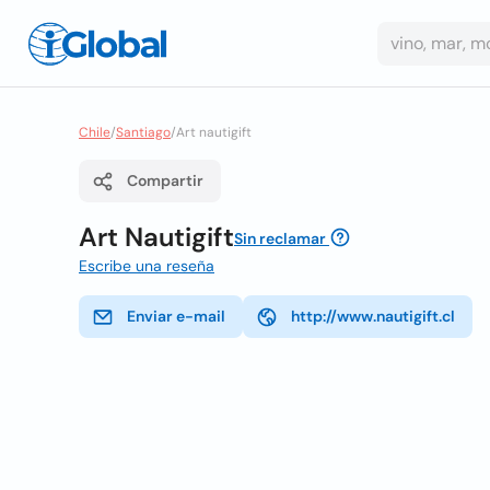
Chile
/
Santiago
/
Art nautigift
Compartir
Art Nautigift
Sin reclamar
Escribe una reseña
Enviar e-mail
http://www.nautigift.cl