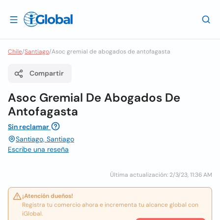
Chile
/
Santiago
/
Asoc gremial de abogados de antofagasta
Compartir
Asoc Gremial De Abogados De
Antofagasta
Sin reclamar
Santiago, Santiago
Escribe una reseña
Última actualización: 2/3/23, 11:36 AM
¡Atención dueños!
Registra tu comercio ahora e incrementa tu alcance global con
iGlobal.