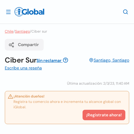
Chile
/
Santiago
/
Ciber sur
Compartir
Ciber Sur
Santiago, Santiago
Sin reclamar
Escribe una reseña
Última actualización: 2/3/23, 11:40 AM
¡Atención dueños!
Registra tu comercio ahora e incrementa tu alcance global con
iGlobal.
¡Registrate ahora!