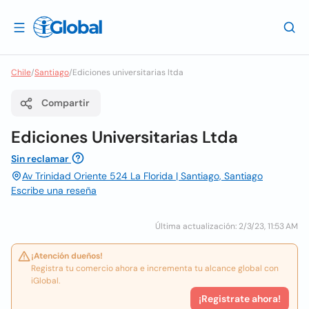
Chile
/
Santiago
/
Ediciones universitarias ltda
Compartir
Ediciones Universitarias Ltda
Sin reclamar
Av Trinidad Oriente 524 La Florida | Santiago, Santiago
Escribe una reseña
Última actualización: 2/3/23, 11:53 AM
¡Atención dueños!
Registra tu comercio ahora e incrementa tu alcance global con
iGlobal.
¡Registrate ahora!