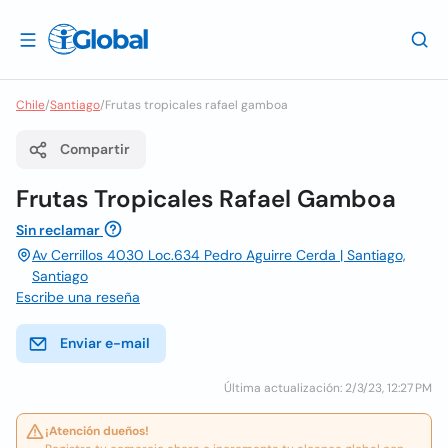
Chile
/
Santiago
/
Frutas tropicales rafael gamboa
Compartir
Frutas Tropicales Rafael Gamboa
Sin reclamar
Av Cerrillos 4030 Loc.634 Pedro Aguirre Cerda | Santiago,
Santiago
Escribe una reseña
Enviar e-mail
Última actualización: 2/3/23, 12:27 PM
¡Atención dueños!