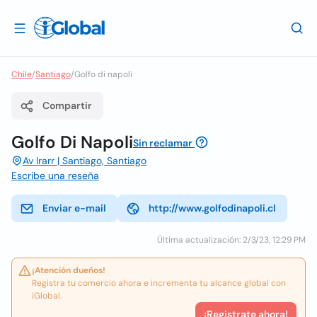
Chile
/
Santiago
/
Golfo di napoli
Compartir
Golfo Di Napoli
Sin reclamar
Av Irarr | Santiago, Santiago
Escribe una reseña
Enviar e-mail
http://www.golfodinapoli.cl
Última actualización: 2/3/23, 12:29 PM
¡Atención dueños!
Registra tu comercio ahora e incrementa tu alcance global con
iGlobal.
¡Registrate ahora!