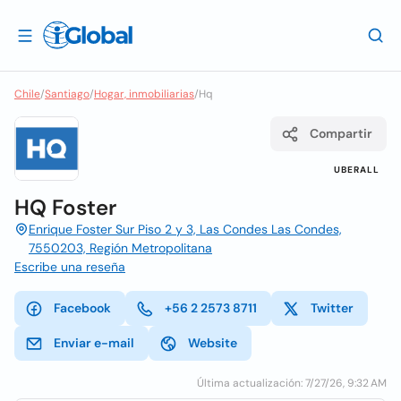
Chile
/
Santiago
/
Hogar, inmobiliarias
/
Hq
Compartir
UBERALL
HQ Foster
Enrique Foster Sur Piso 2 y 3, Las Condes Las Condes,
7550203, Región Metropolitana
Escribe una reseña
Facebook
+56 2 2573 8711
Twitter
Enviar e-mail
Website
Última actualización: 7/27/26, 9:32 AM