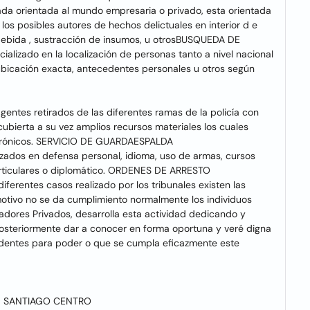
ada orientada al mundo empresaria o privado, esta orientada
o los posibles autores de hechos delictuales en interior d e
ndebida , sustracción de insumos, u otrosBUSQUEDA DE
lizado en la localización de personas tanto a nivel nacional
 ubicación exacta, antecedentes personales u otros según
entes retirados de las diferentes ramas de la policía con
ubierta a su vez amplios recursos materiales los cuales
ctrónicos. SERVICIO DE GUARDAESPALDA
izados en defensa personal, idioma, uso de armas, cursos
particulares o diplomático. ORDENES DE ARRESTO
ferentes casos realizado por los tribunales existen las
otivo no se da cumplimiento normalmente los individuos
gadores Privados, desarrolla esta actividad dedicando y
posteriormente dar a conocer en forma oportuna y veré digna
ecedentes para poder o que se cumpla eficazmente este
09 SANTIAGO CENTRO