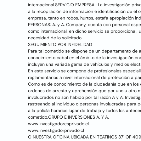
internacional.SERVICIO EMPRESA : La investigación priv
a la recopilación de información e identificación de el 
empresa, tanto en robos, hurtos, estafa apropiación i
PERSONAS: A. y A. Company, cuenta con personal especia
como internacional, en dicho servicio se proporciona ,
necesidad de lo solicitado
SEGUIMIENTO POR INFIDELIDAD
Para tal cometido se dispone de un departamento de ag
conocimiento cabal en el ámbito de la investigación enc
incluyen una variada gama de vehículos y medios ele
En este servicio se compone de profesionales especial
reglamentarios a nivel internacional de protección a 
Como es de conocimiento de la ciudadanía que en los di
ordenes de arresto y aprehensión que por uno u otro m
involucrados no son habido por tal razón A y A. Investi
rastreando al individuo o personas involucradas para 
a la policía horarios lugar de trabajo y todos los ant
cometido.GRUPO E INVERSIONES A. Y A.
www.investigadoresprivado.cl
www.investigadorprivado.cl
O NUESTRA OFICINA UBICADA EN TEATINOS 371 OF 4