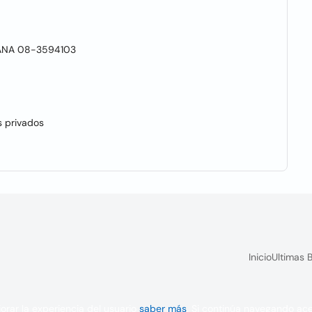
ANA 08-3594103
s privados
Inicio
Ultimas 
orar la experiencia del usuario
saber más
. Si continúa navegando ac