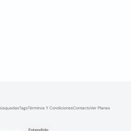
Búsquedas
Tags
Términos Y Condiciones
Contacto
Ver Planes
epta su uso.
Entendido