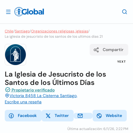
Chile
/
Santiago
/
Organizaciones religiosas, iglesias
/
La iglesia de jesucristo de los santos de los ultimos dias 21
Compartir
YEXT
La Iglesia de Jesucristo de los
Santos de los Últimos Días
Propietario verificado
Victoria 8458 La Cisterna Santiago,
Escribe una reseña
Facebook
Twitter
Website
Última actualización: 6/1/26, 2:22 PM