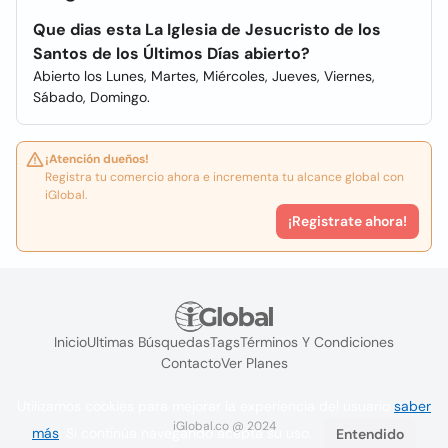
Que dias esta La Iglesia de Jesucristo de los
Santos de los Últimos Días abierto?
Abierto los Lunes, Martes, Miércoles, Jueves, Viernes,
Sábado, Domingo.
¡Atención dueños!
Registra tu comercio ahora e incrementa tu alcance global con
iGlobal.
¡Registrate ahora!
Inicio
Ultimas Búsquedas
Tags
Términos Y Condiciones
Contacto
Ver Planes
Utilizamos cookies para mejorar la experiencia del usuario
saber
iGlobal.co @ 2024
más
. Si continúa navegando acepta su uso.
Entendido