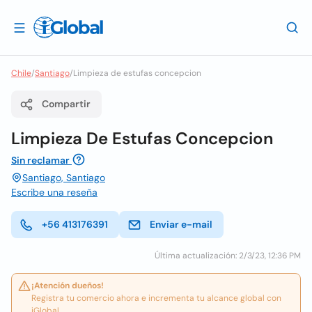
Chile
/
Santiago
/
Limpieza de estufas concepcion
Compartir
Limpieza De Estufas Concepcion
Sin reclamar
Santiago, Santiago
Escribe una reseña
+56 413176391
Enviar e-mail
Última actualización: 2/3/23, 12:36 PM
¡Atención dueños!
Registra tu comercio ahora e incrementa tu alcance global con
iGlobal.