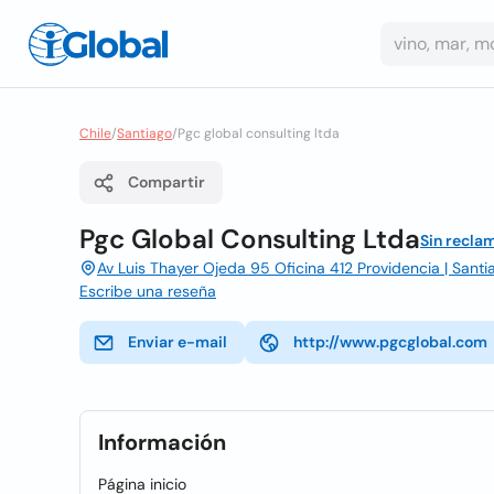
Chile
/
Santiago
/
Pgc global consulting ltda
Compartir
Pgc Global Consulting Ltda
Sin recla
Av Luis Thayer Ojeda 95 Oficina 412 Providencia | Santi
Escribe una reseña
Enviar e-mail
http://www.pgcglobal.com
Información
Página inicio