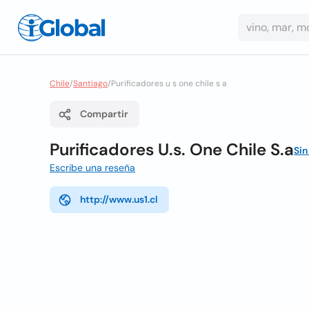
Chile
/
Santiago
/
Purificadores u s one chile s a
Compartir
Purificadores U.s. One Chile S.a
Sin
Escribe una reseña
http://www.us1.cl