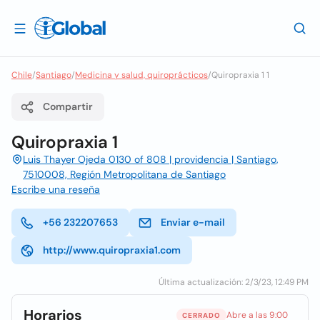
Chile
/
Santiago
/
Medicina y salud, quiroprácticos
/
Quiropraxia 1 1
Compartir
Quiropraxia 1
Luis Thayer Ojeda 0130 of 808 | providencia | Santiago,
7510008, Región Metropolitana de Santiago
Escribe una reseña
+56 232207653
Enviar e-mail
http://www.quiropraxia1.com
Última actualización: 2/3/23, 12:49 PM
Horarios
Abre a las 9:00
CERRADO