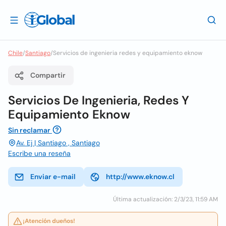
Chile
/
Santiago
/
Servicios de ingenieria redes y equipamiento eknow
Compartir
Servicios De Ingenieria, Redes Y
Equipamiento Eknow
Sin reclamar
Av. Ej | Santiago , Santiago
Escribe una reseña
Enviar e-mail
http://www.eknow.cl
Última actualización: 2/3/23, 11:59 AM
¡Atención dueños!