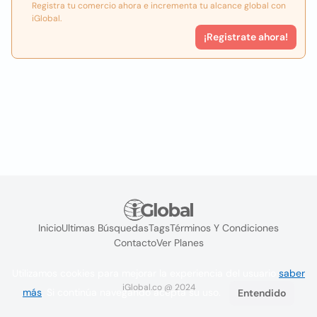
Registra tu comercio ahora e incrementa tu alcance global con
iGlobal.
¡Registrate ahora!
Inicio
Ultimas Búsquedas
Tags
Términos Y Condiciones
Contacto
Ver Planes
Utilizamos cookies para mejorar la experiencia del usuario
saber
iGlobal.co @ 2024
más
. Si continúa navegando acepta su uso.
Entendido