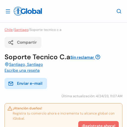
Chile
/
Santiago
/
Soporte tecnico c a
Compartir
Soporte Tecnico C.a
Sin reclamar
Santiago, Santiago
Escribe una reseña
Enviar e-mail
Última actualización: 4/24/23, 11:07 AM
¡Atención dueños!
Registra tu comercio ahora e incrementa tu alcance global con
iGlobal.
¡Registrate ahora!