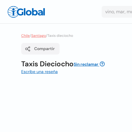
Chile
/
Santiago
/
Taxis dieciocho
Compartir
Taxis Dieciocho
Sin reclamar
Escribe una reseña