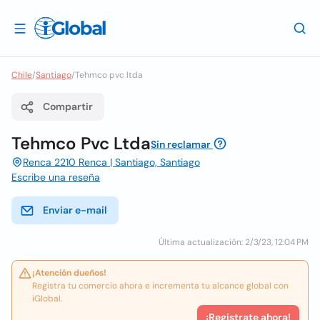
Chile
/
Santiago
/
Tehmco pvc ltda
Compartir
Tehmco Pvc Ltda
Sin reclamar
Renca 2210 Renca | Santiago, Santiago
Escribe una reseña
Enviar e-mail
Última actualización: 2/3/23, 12:04 PM
¡Atención dueños!
Registra tu comercio ahora e incrementa tu alcance global con
iGlobal.
¡Registrate ahora!