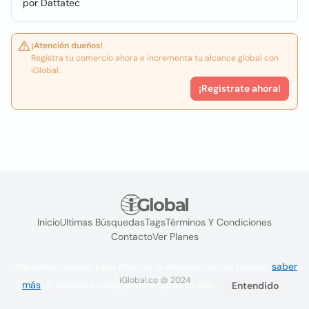
por Dattatec
¡Atención dueños!
Registra tu comercio ahora e incrementa tu alcance global con
iGlobal.
¡Registrate ahora!
Inicio
Ultimas Búsquedas
Tags
Términos Y Condiciones
Contacto
Ver Planes
Utilizamos cookies para mejorar la experiencia del usuario
saber
iGlobal.co @ 2024
más
. Si continúa navegando acepta su uso.
Entendido