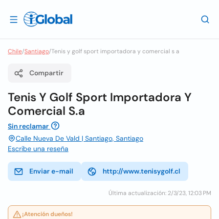
Chile
/
Santiago
/
Tenis y golf sport importadora y comercial s a
Compartir
Tenis Y Golf Sport Importadora Y
Comercial S.a
Sin reclamar
Calle Nueva De Vald | Santiago, Santiago
Escribe una reseña
Enviar e-mail
http://www.tenisygolf.cl
Última actualización: 2/3/23, 12:03 PM
¡Atención dueños!