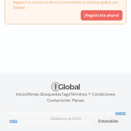
Registra tu comercio ahora e incrementa tu alcance global con
iGlobal.
¡Registrate ahora!
Inicio
Ultimas Búsquedas
Tags
Términos Y Condiciones
Contacto
Ver Planes
Utilizamos cookies para mejorar la experiencia del usuario
saber
iGlobal.co @ 2024
más
. Si continúa navegando acepta su uso.
Entendido