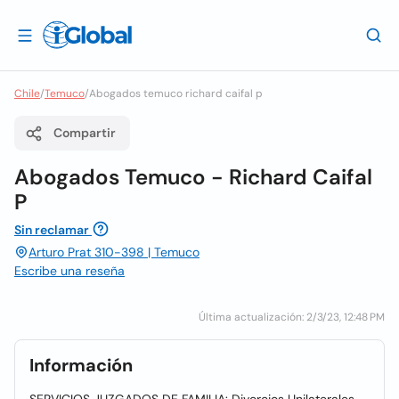
Chile
/
Temuco
/
Abogados temuco richard caifal p
Compartir
Abogados Temuco - Richard Caifal
P
Sin reclamar
Arturo Prat 310-398 | Temuco
Escribe una reseña
Última actualización: 2/3/23, 12:48 PM
Información