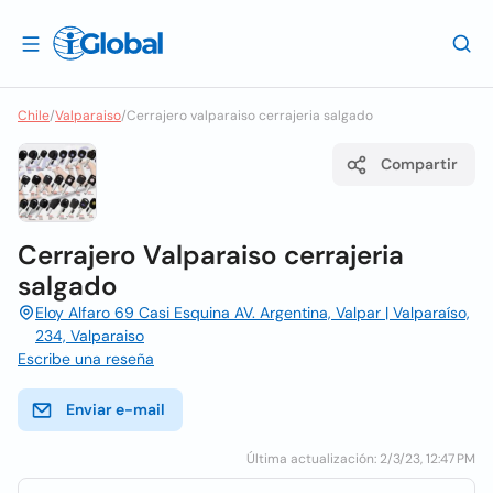
Chile
/
Valparaiso
/
Cerrajero valparaiso cerrajeria salgado
Compartir
Cerrajero Valparaiso cerrajeria
salgado
Eloy Alfaro 69 Casi Esquina AV. Argentina, Valpar | Valparaíso,
234, Valparaiso
Escribe una reseña
Enviar e-mail
Última actualización: 2/3/23, 12:47 PM