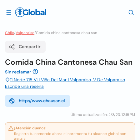
Chile
/
Valparaiso
/
Comida china cantonesa chau san
Compartir
Comida China Cantonesa Chau San
Sin reclamar
11 Norte 715 Vi | Viña Del Mar | Valparaiso, V De Valparaiso
Escribe una reseña
http://www.chausan.cl
Última actualización: 2/3/23, 12:15 PM
¡Atención dueños!
Registra tu comercio ahora e incrementa tu alcance global con
iGlobal.