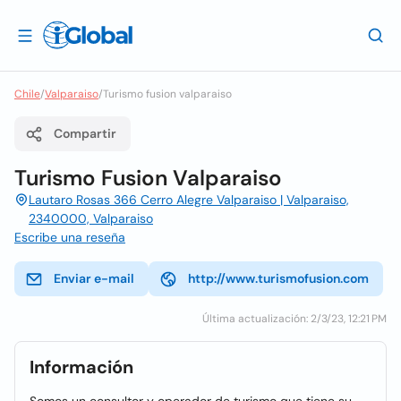
Chile
/
Valparaiso
/
Turismo fusion valparaiso
Compartir
Turismo Fusion Valparaiso
Lautaro Rosas 366 Cerro Alegre Valparaiso | Valparaiso,
2340000, Valparaiso
Escribe una reseña
Enviar e-mail
http://www.turismofusion.com
Última actualización: 2/3/23, 12:21 PM
Información