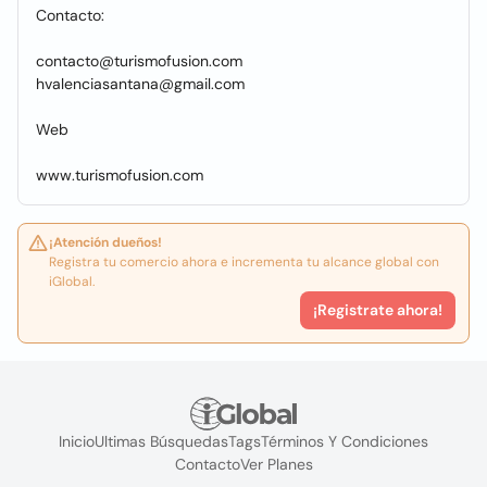
Contacto:
contacto@turismofusion.com
hvalenciasantana@gmail.com
Web
www.turismofusion.com
¡Atención dueños!
Registra tu comercio ahora e incrementa tu alcance global con
iGlobal.
¡Registrate ahora!
Inicio
Ultimas Búsquedas
Tags
Términos Y Condiciones
Contacto
Ver Planes