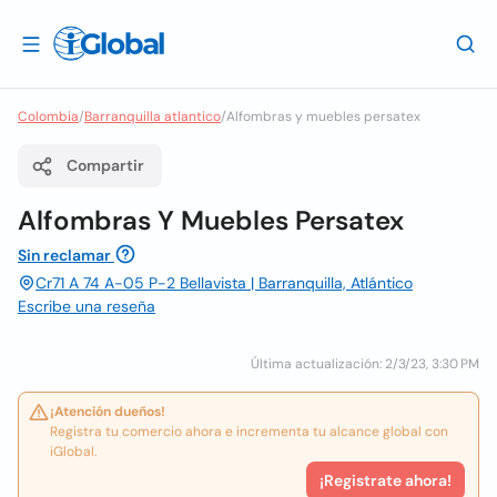
Colombia
/
Barranquilla atlantico
/
Alfombras y muebles persatex
Compartir
Alfombras Y Muebles Persatex
Sin reclamar
Cr71 A 74 A-05 P-2 Bellavista | Barranquilla, Atlántico
Escribe una reseña
Última actualización: 2/3/23, 3:30 PM
¡Atención dueños!
Registra tu comercio ahora e incrementa tu alcance global con
iGlobal.
¡Registrate ahora!