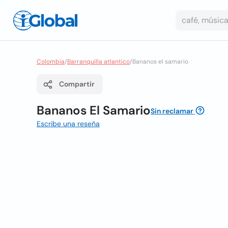
Colombia
/
Barranquilla atlantico
/
Bananos el samario
Compartir
Bananos El Samario
Sin reclamar
Escribe una reseña