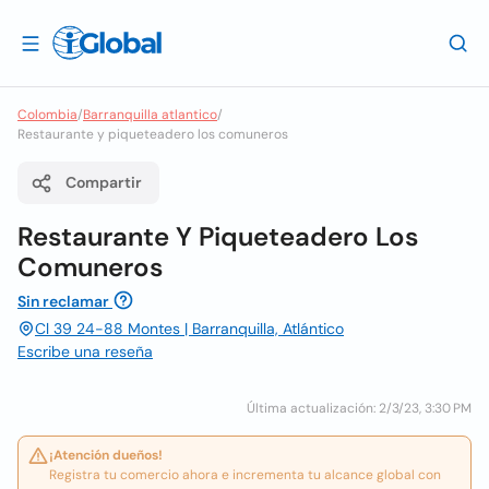
Colombia
/
Barranquilla atlantico
/
Restaurante y piqueteadero los comuneros
Compartir
Restaurante Y Piqueteadero Los
Comuneros
Sin reclamar
Cl 39 24-88 Montes | Barranquilla, Atlántico
Escribe una reseña
Última actualización: 2/3/23, 3:30 PM
¡Atención dueños!
Registra tu comercio ahora e incrementa tu alcance global con