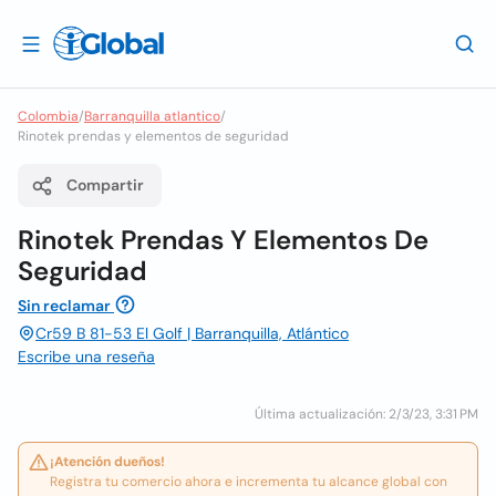
Colombia
/
Barranquilla atlantico
/
Rinotek prendas y elementos de seguridad
Compartir
Rinotek Prendas Y Elementos De
Seguridad
Sin reclamar
Cr59 B 81-53 El Golf | Barranquilla, Atlántico
Escribe una reseña
Última actualización: 2/3/23, 3:31 PM
¡Atención dueños!
Registra tu comercio ahora e incrementa tu alcance global con