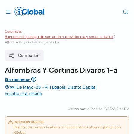
Colombia
/
Bogota archipielago de san andres providencia y santa catalina
/
Alfombras y cortinas divares 1 a
Compartir
Alfombras Y Cortinas Divares 1-a
Sin reclamar
Av1 De Mayo-38 -74 | Bogotá, Distrito Capital
Escribe una reseña
Última actualización: 2/3/23, 3:44 PM
¡Atención dueños!
Registra tu comercio ahora e incrementa tu alcance global con
iGlobal.