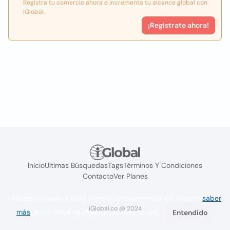
Registra tu comercio ahora e incrementa tu alcance global con
iGlobal.
¡Registrate ahora!
Inicio
Ultimas Búsquedas
Tags
Términos Y Condiciones
Contacto
Ver Planes
Utilizamos cookies para mejorar la experiencia del usuario
saber
iGlobal.co @ 2024
más
. Si continúa navegando acepta su uso.
Entendido