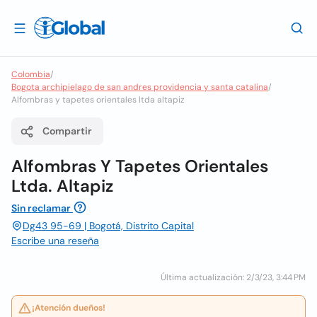
Colombia
/
Bogota archipielago de san andres providencia y santa catalina
/
Alfombras y tapetes orientales ltda altapiz
Compartir
Alfombras Y Tapetes Orientales
Ltda. Altapiz
Sin reclamar
Dg43 95-69 | Bogotá, Distrito Capital
Escribe una reseña
Última actualización: 2/3/23, 3:44 PM
¡Atención dueños!