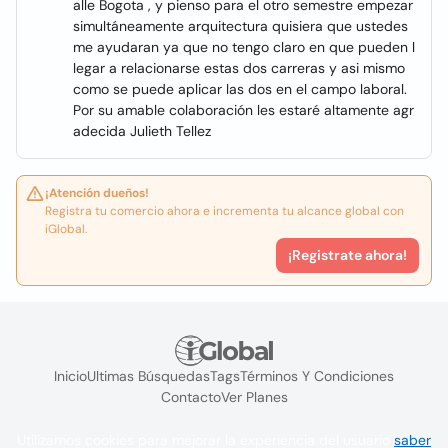
alle Bogota , y pienso para el otro semestre empezar
simultáneamente arquitectura quisiera que ustedes
me ayudaran ya que no tengo claro en que pueden l
legar a relacionarse estas dos carreras y asi mismo
como se puede aplicar las dos en el campo laboral.
Por su amable colaboración les estaré altamente agr
adecida Julieth Tellez
¡Atención dueños!
Registra tu comercio ahora e incrementa tu alcance global con
iGlobal.
¡Registrate ahora!
Inicio
Ultimas Búsquedas
Tags
Términos Y Condiciones
Contacto
Ver Planes
Utilizamos cookies para mejorar la experiencia del usuario
saber