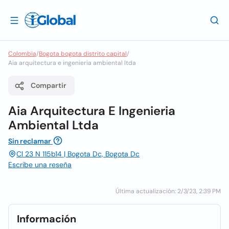
Colombia
/
Bogota bogota distrito capital
/
Aia arquitectura e ingenieria ambiental ltda
Compartir
Aia Arquitectura E Ingenieria
Ambiental Ltda
Sin reclamar
Cl 23 N 115b14 | Bogota Dc, Bogota Dc
Escribe una reseña
Última actualización: 2/3/23, 2:39 PM
Información