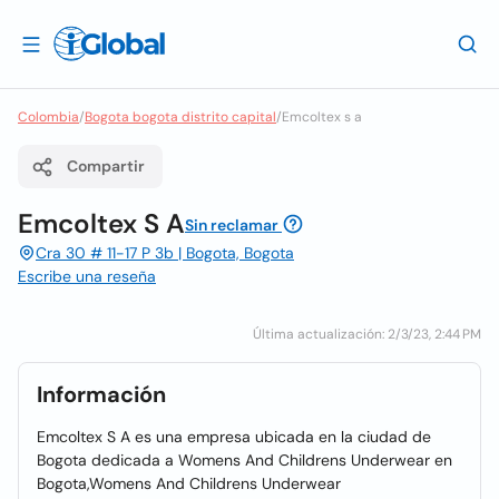
Colombia
/
Bogota bogota distrito capital
/
Emcoltex s a
Compartir
Emcoltex S A
Sin reclamar
Cra 30 # 11-17 P 3b | Bogota, Bogota
Escribe una reseña
Última actualización: 2/3/23, 2:44 PM
Información
Emcoltex S A es una empresa ubicada en la ciudad de
Bogota dedicada a Womens And Childrens Underwear en
Bogota,Womens And Childrens Underwear