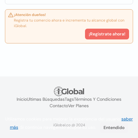
¡Atención dueños!
Registra tu comercio ahora e incrementa tu alcance global con
iGlobal.
¡Registrate ahora!
Inicio
Ultimas Búsquedas
Tags
Términos Y Condiciones
Contacto
Ver Planes
Utilizamos cookies para mejorar la experiencia del usuario
saber
iGlobal.co @ 2024
más
. Si continúa navegando acepta su uso.
Entendido