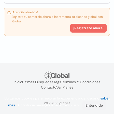
¡Atención dueños!
Registra tu comercio ahora e incrementa tu alcance global con
iGlobal.
¡Registrate ahora!
Inicio
Ultimas Búsquedas
Tags
Términos Y Condiciones
Contacto
Ver Planes
Utilizamos cookies para mejorar la experiencia del usuario
saber
iGlobal.co @ 2024
más
. Si continúa navegando acepta su uso.
Entendido