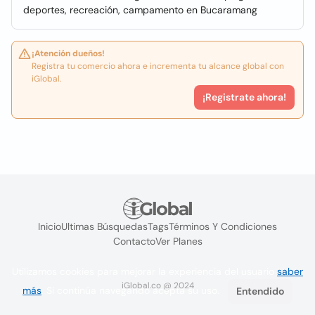
deportes, recreación, campamento en Bucaramang
¡Atención dueños!
Registra tu comercio ahora e incrementa tu alcance global con
iGlobal.
¡Registrate ahora!
Inicio
Ultimas Búsquedas
Tags
Términos Y Condiciones
Contacto
Ver Planes
Utilizamos cookies para mejorar la experiencia del usuario
saber
iGlobal.co @ 2024
más
. Si continúa navegando acepta su uso.
Entendido