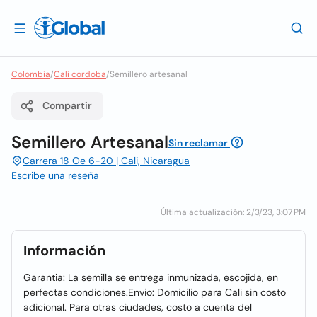
Colombia
/
Cali cordoba
/
Semillero artesanal
Compartir
Semillero Artesanal
Sin reclamar
Carrera 18 Oe 6-20 | Cali, Nicaragua
Escribe una reseña
Última actualización: 2/3/23, 3:07 PM
Información
Garantia: La semilla se entrega inmunizada, escojida, en
perfectas condiciones.Envio: Domicilio para Cali sin costo
adicional. Para otras ciudades, costo a cuenta del