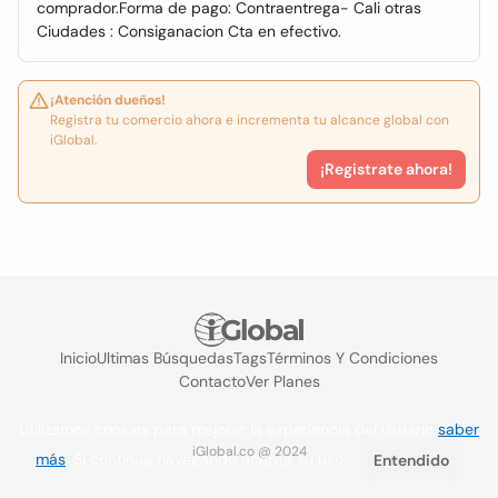
comprador.Forma de pago: Contraentrega- Cali otras
Ciudades : Consiganacion Cta en efectivo.
¡Atención dueños!
Registra tu comercio ahora e incrementa tu alcance global con
iGlobal.
¡Registrate ahora!
Inicio
Ultimas Búsquedas
Tags
Términos Y Condiciones
Contacto
Ver Planes
Utilizamos cookies para mejorar la experiencia del usuario
saber
iGlobal.co @ 2024
más
. Si continúa navegando acepta su uso.
Entendido