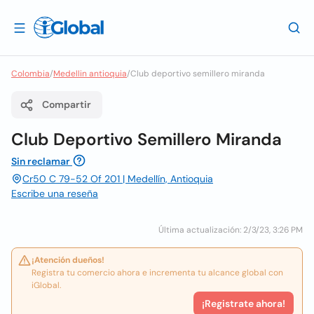
Colombia
/
Medellin antioquia
/
Club deportivo semillero miranda
Compartir
Club Deportivo Semillero Miranda
Sin reclamar
Cr50 C 79-52 Of 201 | Medellín, Antioquia
Escribe una reseña
Última actualización: 2/3/23, 3:26 PM
¡Atención dueños!
Registra tu comercio ahora e incrementa tu alcance global con
iGlobal.
¡Registrate ahora!