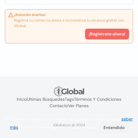
¡Atención dueños!
Registra tu comercio ahora e incrementa tu alcance global con
iGlobal.
¡Registrate ahora!
Inicio
Ultimas Búsquedas
Tags
Términos Y Condiciones
Contacto
Ver Planes
Utilizamos cookies para mejorar la experiencia del usuario
saber
iGlobal.co @ 2024
más
. Si continúa navegando acepta su uso.
Entendido