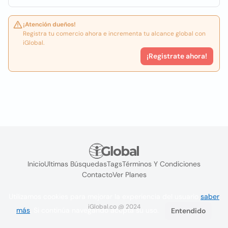
¡Atención dueños!
Registra tu comercio ahora e incrementa tu alcance global con
iGlobal.
¡Registrate ahora!
Inicio
Ultimas Búsquedas
Tags
Términos Y Condiciones
Contacto
Ver Planes
Utilizamos cookies para mejorar la experiencia del usuario
saber
iGlobal.co @ 2024
más
. Si continúa navegando acepta su uso.
Entendido